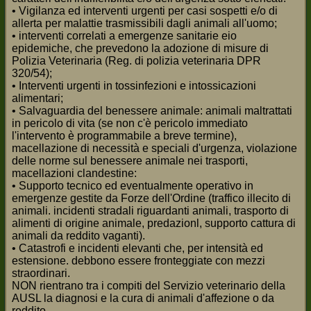
• Vigilanza ed interventi urgenti per casi sospetti e/o di
allerta per malattie trasmissibili dagli animali all'uomo;
• interventi correlati a emergenze sanitarie eio
epidemiche, che prevedono la adozione di misure di
Polizia Veterinaria (Reg. di polizia veterinaria DPR
320/54);
• Interventi urgenti in tossinfezioni e intossicazioni
alimentari;
• Salvaguardia del benessere animale: animali maltrattati
in pericolo di vita (se non c'è pericolo immediato
l'intervento è programmabile a breve termine),
macellazione di necessità e speciali d'urgenza, violazione
delle norme sul benessere animale nei trasporti,
macellazioni clandestine:
• Supporto tecnico ed eventualmente operativo in
emergenze gestite da Forze dell'Ordine (traffico illecito di
animali. incidenti stradali riguardanti animali, trasporto di
alimenti di origine animale, predazionl, supporto cattura di
animali da reddito vaganti).
• Catastrofi e incidenti elevanti che, per intensità ed
estensione. debbono essere fronteggiate con mezzi
straordinari.
NON rientrano tra i compiti del Servizio veterinario della
AUSL la diagnosi e la cura di animali d'affezione o da
reddito