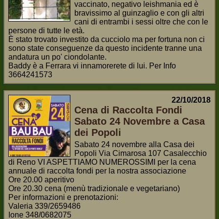
vaccinato, negativo leishmania ed è
bravissimo al guinzaglio e con gli altri
cani di entrambi i sessi oltre che con le
persone di tutte le età.
È stato trovato investito da cucciolo ma per fortuna non ci
sono state conseguenze da questo incidente tranne una
andatura un po' ciondolante.
Baddy è a Ferrara vi innamorerete di lui. Per Info
3664241573
22/10/2018
Cena di Raccolta Fondi
Sabato 24 Novembre a Casa
dei Popoli
Sabato 24 novembre alla Casa dei
Popoli Via Cimarosa 107 Casalecchio
di Reno VI ASPETTIAMO NUMEROSSIMI per la cena
annuale di raccolta fondi per la nostra associazione
Ore 20.00 aperitivo
Ore 20.30 cena (menù tradizionale e vegetariano)
Per informazioni e prenotazioni:
Valeria 339/2659486
Ione 348/0682075