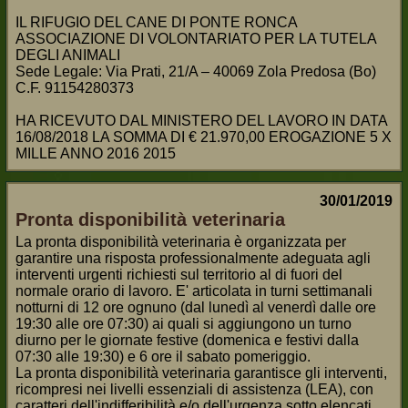
IL RIFUGIO DEL CANE DI PONTE RONCA
ASSOCIAZIONE DI VOLONTARIATO PER LA TUTELA
DEGLI ANIMALI
Sede Legale: Via Prati, 21/A – 40069 Zola Predosa (Bo)
C.F. 91154280373
HA RICEVUTO DAL MINISTERO DEL LAVORO IN DATA
16/08/2018 LA SOMMA DI € 21.970,00 EROGAZIONE 5 X
MILLE ANNO 2016 2015
30/01/2019
Pronta disponibilità veterinaria
La pronta disponibilità veterinaria è organizzata per
garantire una risposta professionalmente adeguata agli
interventi urgenti richiesti sul territorio al di fuori del
normale orario di lavoro. E' articolata in turni settimanali
notturni di 12 ore ognuno (dal lunedì al venerdì dalle ore
19:30 alle ore 07:30) ai quali si aggiungono un turno
diurno per le giornate festive (domenica e festivi dalla
07:30 alle 19:30) e 6 ore il sabato pomeriggio.
La pronta disponibilità veterinaria garantisce gli interventi,
ricompresi nei livelli essenziali di assistenza (LEA), con
caratteri dell'indifferibilità e/o dell'urgenza sotto elencati.