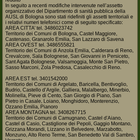
In seguito a recenti modifiche intervenute nell’assetto
organizzativo del Dipartimento di sanità pubblica della
AUSL di Bologna sono stati ridefiniti gli assetti territoriali e
i relativi numeri telefonici come di seguito specificato:
AREA CITTA’ tel. 3486023742
Territorio dei Comuni di Bologna, Castel Maggiore,
Castenaso, Granarolo Emilia, San Lazzaro di Savena
AREA OVEST tel. 3486555821
Territorio dei Comuni di Anzola Emilia, Calderara di Reno,
Crevalcore, Sala Bolognese, San Giovanni in Persiceto,
Sant Agata Bolognese, Valsamoggia, Monte San Pietro,
Sasso Marconi, Zola Predosa, Casalecchio di Reno.
AREA EST tel. 3401542000
Territorio dei Comuni di Argelato, Baricella, Bentivoglio,
Budrio, Castello d’Argile, Galliera, Malalbergo, Minerbio,
Molinella, Pieve di Cento, San Giorgio di Piano, San
Pietro in Casale, Loiano, Monghidoro, Monterenzio,
Ozzano Emilia, Pianoro
AREA MONTAGNA tel. 3408267715
Territorio dei Comuni di Camugnano, Castel d'Aiano,
Castel di Casio, Castiglione dei Pepoli, Gaggio Montano,
Grizzana Morandi, Lizzano in Belvedere, Marzabotto,
Monzuno, Alto Reno Terme, San Benedetto Val di Sambro,