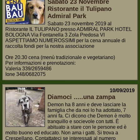
Sabato 23 Novembre
Ristorante il Tulipano
Admiral Park
Sabato 23 novembre 2019 al
Ristorante IL TULIPANO presso ADMIRAL PARK HOTEL
BOLOGNA Via Fontanella 3 Zola Predosa VI
ASPETTIAMO NUMEROSSIMI per la cena annuale di
raccolta fondi per la nostra associazione
Ore 20.30 cena (menù tradizionale e vegetariano)
Per informazioni e prenotazioni:
Valeria 339/2659486
Ione 348/0682075
10/09/2019
Diamoci .....una zampa
Demon ha 8 anni e deve lasciare la
famiglia che da noi lo ha adottato, 7
anni fa. Ci dicono che Demon è molto
tranquillo e socievole con tutti. È
abituato a stare con le persone ed è
molto buono ed educato. Non ama i gatti. Si trova a
Crespellano. Contattateci se interessati al numero