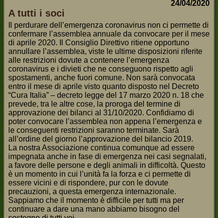
24/04/2020
A tutti i soci
Il perdurare dell’emergenza coronavirus non ci permette di
confermare l’assemblea annuale da convocare per il mese
di aprile 2020. Il Consiglio Direttivo ritiene opportuno
annullare l’assemblea, viste le ultime disposizioni riferite
alle restrizioni dovute a contenere l’emergenza
coronavirus e i divieti che ne conseguono rispetto agli
spostamenti, anche fuori comune. Non sarà convocata
entro il mese di aprile visto quanto disposto nel Decreto
“Cura Italia” – decreto legge del 17 marzo 2020 n. 18 che
prevede, tra le altre cose, la proroga del termine di
approvazione dei bilanci al 31/10/2020. Confidiamo di
poter convocare l’assemblea non appena l’emergenza e
le conseguenti restrizioni saranno terminate. Sarà
all’ordine del giorno l’approvazione del bilancio 2019.
La nostra Associazione continua comunque ad essere
impegnata anche in fase di emergenza nei casi segnalati,
a favore delle persone e degli animali in difficoltà. Questo
è un momento in cui l’unità fa la forza e ci permette di
essere vicini e di rispondere, pur con le dovute
precauzioni, a questa emergenza internazionale.
Sappiamo che il momento è difficile per tutti ma per
continuare a dare una mano abbiamo bisogno del
sostegno di tutti voi.