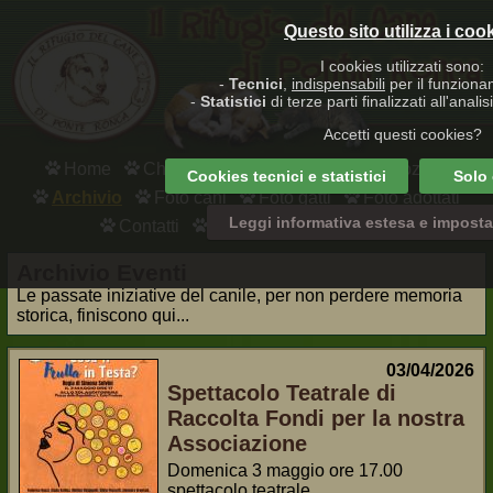
Questo sito utilizza i coo
I cookies utilizzati sono:
-
Tecnici
,
indispensabili
per il funziona
-
Statistici
di terze parti finalizzati all'analisi
Accetti questi cookies?
Home
Chi siamo
Dove siamo
Adozioni
Cookies
tecnici e statistici
Solo
Archivio
Foto cani
Foto gatti
Foto adottati
Leggi informativa estesa e imposta
Contatti
Links
Area riservata
Archivio Eventi
Le passate iniziative del canile, per non perdere memoria
storica, finiscono qui...
03/04/2026
Spettacolo Teatrale di
Raccolta Fondi per la nostra
Associazione
Domenica 3 maggio ore 17.00
spettacolo teatrale